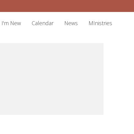
I'm New
Calendar
News
MInistries