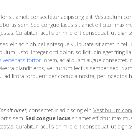
lor sit amet, consectetur adipiscing elit. Vestibulum c
ortis sem. Sed congue lacus sit amet efficitur maximu
tas. Curabitur iaculis enim id elit consequat, ut digni
sed elit ac nibh pellentesque vulputate sit amet in tell
stibulum justo. Integer orci dolor, sollicitudin eget fringi
n venenatis tortor
lorem, ac aliquam augue consectetur
viverra blandit eros, vel rutrum lectus semper sed. Nam m
squ ad litora torquent per conubia nostra, per inceptos
or sit amet
, consectetur adipiscing elit.
Vestibulum con
ortis sem.
Sed congue lacus
sit amet efficitur maximu
tas. Curabitur iaculis enim id elit consequat, ut digni