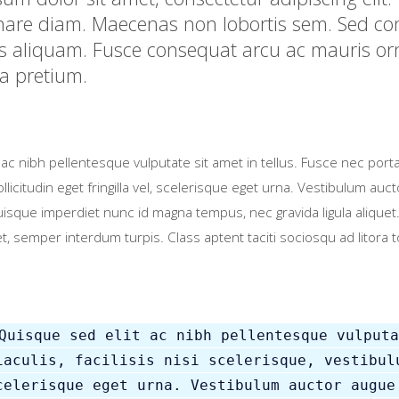
are diam. Maecenas non lobortis sem. Sed cong
 aliquam. Fusce consequat arcu ac mauris orna
sa pretium.
c nibh pellentesque vulputate sit amet in tellus. Fusce nec porta m
sollicitudin eget fringilla vel, scelerisque eget urna. Vestibulum a
sque imperdiet nunc id magna tempus, nec gravida ligula aliquet. I
et, semper interdum turpis. Class aptent taciti sociosqu ad litora
Quisque sed elit ac nibh pellentesque vulputa
iaculis, facilisis nisi scelerisque, vestibul
celerisque eget urna. Vestibulum auctor augue