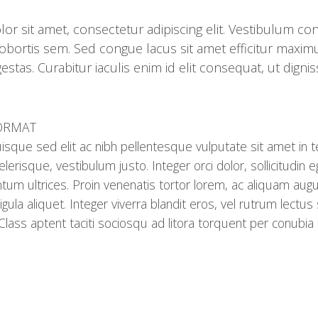
lor sit amet, consectetur adipiscing elit. Vestibulum c
ortis sem. Sed congue lacus sit amet efficitur maximu
tas. Curabitur iaculis enim id elit consequat, ut digni
FORMAT
isque sed elit ac nibh pellentesque vulputate sit amet in t
scelerisque, vestibulum justo. Integer orci dolor, sollicitudin e
um ultrices. Proin venenatis tortor lorem, ac aliquam aug
gula aliquet. Integer viverra blandit eros, vel rutrum lect
. Class aptent taciti sociosqu ad litora torquent per conub