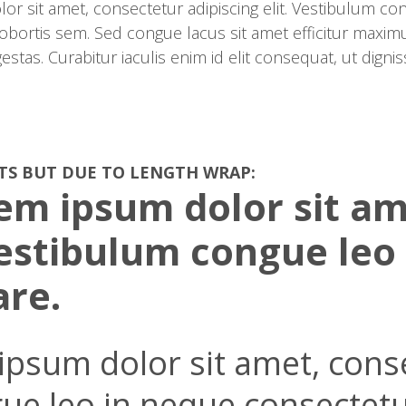
lor sit amet, consectetur adipiscing elit. Vestibulum c
ortis sem. Sed congue lacus sit amet efficitur maximu
tas. Curabitur iaculis enim id elit consequat, ut digni
TS BUT DUE TO LENGTH WRAP:
em ipsum dolor sit am
 Vestibulum congue leo
are.
psum dolor sit amet, conse
gue leo in neque consectet