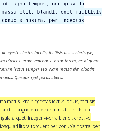
 id magna tempus, nec gravida
 massa elit, blandit eget facilisis
 conubia nostra, per inceptos
 egestas lectus iaculis, facilisis nisi scelerisque,
ntum ultrices. Proin venenatis tortor lorem, ac aliquam
 rutrum lectus semper sed. Nam massa elit, blandit
menaeos. Quisque eget purus libero.
a metus. Proin egestas lectus iaculis, facilisis
ulum auctor augue eu elementum ultrices. Proin
la aliquet. Integer viverra blandit eros, vel
ciosqu ad litora torquent per conubia nostra, per