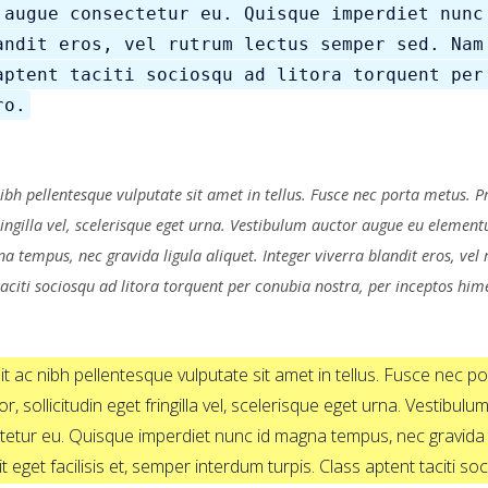
 augue consectetur eu. Quisque imperdiet nunc
andit eros, vel rutrum lectus semper sed. Nam
aptent taciti sociosqu ad litora torquent per
ro.
bh pellentesque vulputate sit amet in tellus. Fusce nec porta metus. Proin
 fringilla vel, scelerisque eget urna. Vestibulum auctor augue eu eleme
 tempus, nec gravida ligula aliquet. Integer viverra blandit eros, vel
 taciti sociosqu ad litora torquent per conubia nostra, per inceptos hi
 ac nibh pellentesque vulputate sit amet in tellus. Fusce nec port
lor, sollicitudin eget fringilla vel, scelerisque eget urna. Vestib
tur eu. Quisque imperdiet nunc id magna tempus, nec gravida ligu
eget facilisis et, semper interdum turpis. Class aptent taciti so