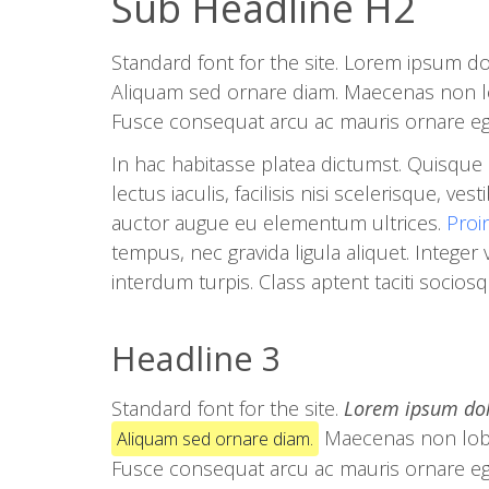
Sub Headline H2
Standard font for the site. Lorem ipsum do
Aliquam sed ornare diam. Maecenas non lob
Fusce consequat arcu ac mauris ornare eges
In hac habitasse platea dictumst. Quisque 
lectus iaculis, facilisis nisi scelerisque, ve
auctor augue eu elementum ultrices.
Proi
tempus, nec gravida ligula aliquet. Integer 
interdum turpis. Class aptent taciti socio
Headline 3
Standard font for the site.
Lorem ipsum dol
Maecenas non lob
Aliquam sed ornare diam.
Fusce consequat arcu ac mauris ornare eges