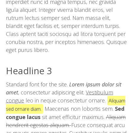
imperdiet nunc id magna tempus, nec gravida
ligula aliquet. Integer viverra blandit eros, vel
rutrum lectus semper sed. Nam massa elit,
blandit eget facilisis et, semper interdum turpis.
Class aptent taciti sociosqu ad litora torquent per
conubia nostra, per inceptos himenaeos. Quisque
eget purus libero.
Headline 3
Standard font for the site.
Lorem ipsum dolor sit
amet
, consectetur adipiscing elit.
Vestibulum
congue
leo in neque consectetur ornare.
Aliquam
Maecenas non lobortis sem.
Sed
sed ornare diam.
congue lacus
sit amet efficitur maximus.
Aliquam
hendrerit egestas aliquam.
Fusce consequat arcu
ac mauris ornare egestas. Curabitur iaculis enim id