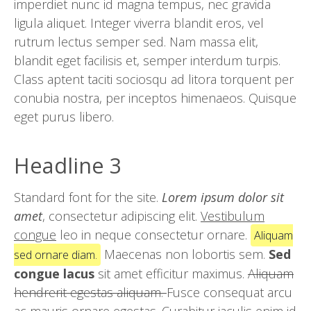
imperdiet nunc id magna tempus, nec gravida
ligula aliquet. Integer viverra blandit eros, vel
rutrum lectus semper sed. Nam massa elit,
blandit eget facilisis et, semper interdum turpis.
Class aptent taciti sociosqu ad litora torquent per
conubia nostra, per inceptos himenaeos. Quisque
eget purus libero.
Headline 3
Standard font for the site.
Lorem ipsum dolor sit
amet
, consectetur adipiscing elit.
Vestibulum
congue
leo in neque consectetur ornare.
Aliquam
Maecenas non lobortis sem.
Sed
sed ornare diam.
congue lacus
sit amet efficitur maximus.
Aliquam
hendrerit egestas aliquam.
Fusce consequat arcu
ac mauris ornare egestas. Curabitur iaculis enim id