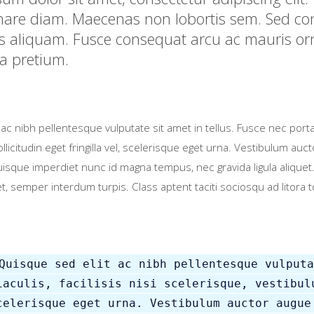
are diam. Maecenas non lobortis sem. Sed cong
 aliquam. Fusce consequat arcu ac mauris orna
sa pretium.
c nibh pellentesque vulputate sit amet in tellus. Fusce nec porta m
sollicitudin eget fringilla vel, scelerisque eget urna. Vestibulum a
sque imperdiet nunc id magna tempus, nec gravida ligula aliquet. I
et, semper interdum turpis. Class aptent taciti sociosqu ad litora
Quisque sed elit ac nibh pellentesque vulputa
iaculis, facilisis nisi scelerisque, vestibul
celerisque eget urna. Vestibulum auctor augue