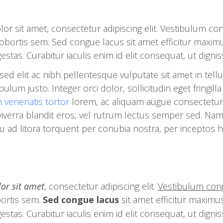
lor sit amet, consectetur adipiscing elit. Vestibulum c
ortis sem. Sed congue lacus sit amet efficitur maximu
tas. Curabitur iaculis enim id elit consequat, ut digni
sed elit ac nibh pellentesque vulputate sit amet in tell
stibulum justo. Integer orci dolor, sollicitudin eget fringi
n venenatis tortor
lorem, ac aliquam augue consectetur
viverra blandit eros, vel rutrum lectus semper sed. Nam m
squ ad litora torquent per conubia nostra, per inceptos
or sit amet
, consectetur adipiscing elit.
Vestibulum con
ortis sem.
Sed congue lacus
sit amet efficitur maximu
tas. Curabitur iaculis enim id elit consequat, ut digni