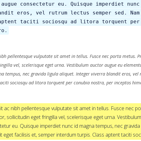
 augue consectetur eu. Quisque imperdiet nunc
andit eros, vel rutrum lectus semper sed. Nam
aptent taciti sociosqu ad litora torquent per
ro.
bh pellentesque vulputate sit amet in tellus. Fusce nec porta metus. Proin
 fringilla vel, scelerisque eget urna. Vestibulum auctor augue eu eleme
 tempus, nec gravida ligula aliquet. Integer viverra blandit eros, vel
 taciti sociosqu ad litora torquent per conubia nostra, per inceptos hi
 ac nibh pellentesque vulputate sit amet in tellus. Fusce nec port
lor, sollicitudin eget fringilla vel, scelerisque eget urna. Vestib
tur eu. Quisque imperdiet nunc id magna tempus, nec gravida ligu
eget facilisis et, semper interdum turpis. Class aptent taciti so