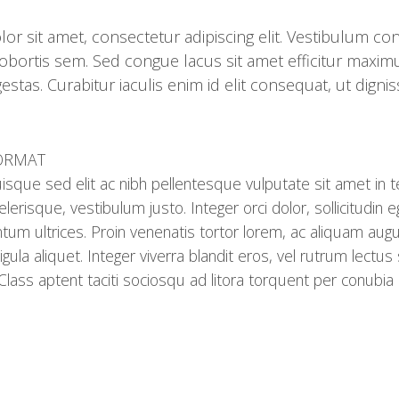
lor sit amet, consectetur adipiscing elit. Vestibulum c
ortis sem. Sed congue lacus sit amet efficitur maximu
tas. Curabitur iaculis enim id elit consequat, ut digni
FORMAT
isque sed elit ac nibh pellentesque vulputate sit amet in t
scelerisque, vestibulum justo. Integer orci dolor, sollicitudin e
um ultrices. Proin venenatis tortor lorem, ac aliquam aug
gula aliquet. Integer viverra blandit eros, vel rutrum lect
. Class aptent taciti sociosqu ad litora torquent per conub