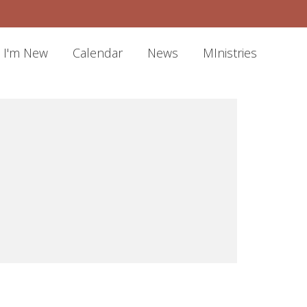
I'm New
Calendar
News
MInistries