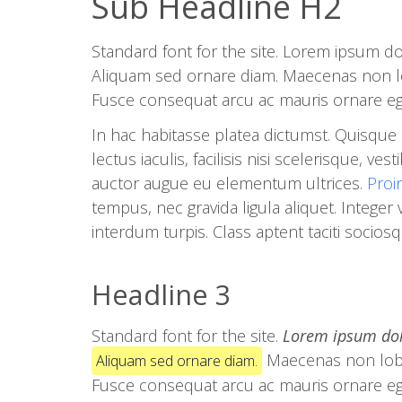
Sub Headline H2
Standard font for the site. Lorem ipsum do
Aliquam sed ornare diam. Maecenas non lob
Fusce consequat arcu ac mauris ornare eges
In hac habitasse platea dictumst. Quisque 
lectus iaculis, facilisis nisi scelerisque, ve
auctor augue eu elementum ultrices.
Proi
tempus, nec gravida ligula aliquet. Integer 
interdum turpis. Class aptent taciti socio
Headline 3
Standard font for the site.
Lorem ipsum dol
Maecenas non lob
Aliquam sed ornare diam.
Fusce consequat arcu ac mauris ornare eges