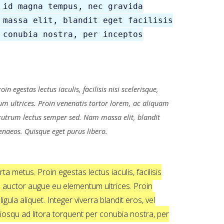
 id magna tempus, nec gravida
 massa elit, blandit eget facilisis
 conubia nostra, per inceptos
 egestas lectus iaculis, facilisis nisi scelerisque,
ntum ultrices. Proin venenatis tortor lorem, ac aliquam
 rutrum lectus semper sed. Nam massa elit, blandit
menaeos. Quisque eget purus libero.
a metus. Proin egestas lectus iaculis, facilisis
ulum auctor augue eu elementum ultrices. Proin
la aliquet. Integer viverra blandit eros, vel
ciosqu ad litora torquent per conubia nostra, per