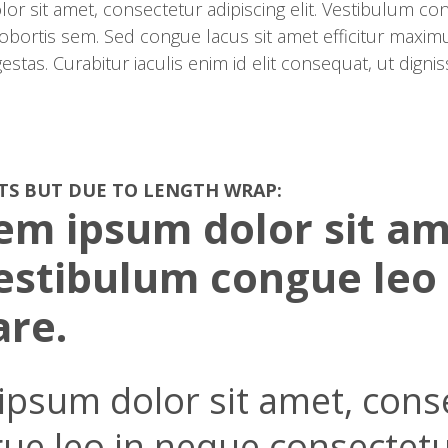
lor sit amet, consectetur adipiscing elit. Vestibulum c
ortis sem. Sed congue lacus sit amet efficitur maximu
tas. Curabitur iaculis enim id elit consequat, ut digni
TS BUT DUE TO LENGTH WRAP:
em ipsum dolor sit am
 Vestibulum congue leo
are.
psum dolor sit amet, conse
gue leo in neque consectet